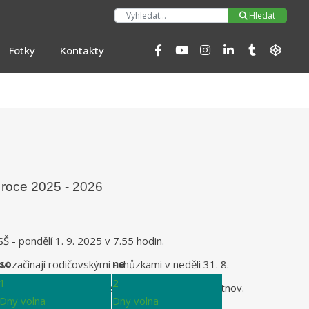
Hleda
Hledat
Fotky
Kontakty
 roce 2025 - 2026
Š - pondělí 1. 9. 2025 v 7.55 hodin.
so
ne
ví začínají rodičovskými schůzkami v neděli 31. 8.
1
2
Přírodovědné lyceum ve 14:00 hodin v aule Trutnov.
Dny volna
Dny volna