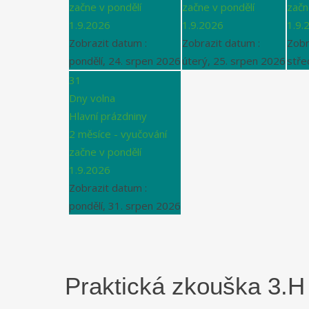
začne v pondělí
začne v pondělí
začn
1.9.2026
1.9.2026
1.9.
Zobrazit datum :
Zobrazit datum :
Zobr
pondělí, 24. srpen 2026
úterý, 25. srpen 2026
stře
31
Dny volna
Hlavní prázdniny
2 měsíce - vyučování
začne v pondělí
1.9.2026
Zobrazit datum :
pondělí, 31. srpen 2026
Praktická zkouška 3.H