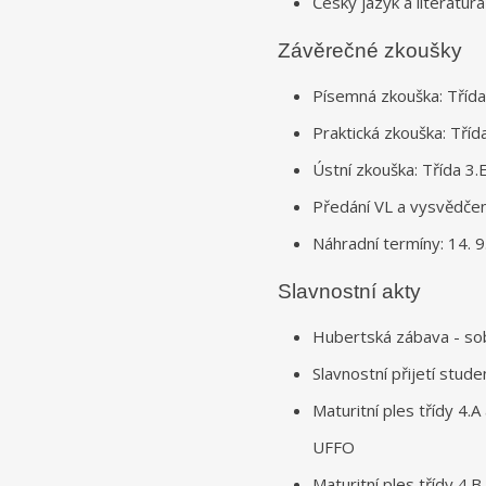
Český jazyk a literatura
Závěrečné zkoušky
Písemná zkouška: Třída 
Praktická zkouška: Třída
Ústní zkouška: Třída 3.E
Předání VL a vysvědčení
Náhradní termíny: 14. 9
Slavnostní akty
Hubertská zábava - so
Slavnostní přijetí stude
Maturitní ples třídy 4.
UFFO
Maturitní ples třídy 4.