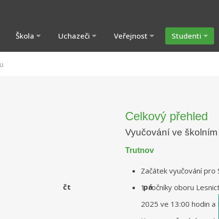
Škola
Uchazeči
Veřejnost
Studenti
u
Celkový přehled
Vyučování ve školním
Trutnov
Začátek vyučování pro S
čt
pá
1. ročníky oboru Lesnict
2025 ve 13:00 hodin a 