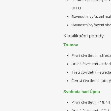
UFFO
Slavnostní vyřazení mat
Slavnostní vyřazení ob
Klasifikační porady
Trutnov
První čtvrtletní - stře
Druhá čtvrtletní - stře
Třetí čtvrtletní - stře
Čtvrtá čtvrtletní - úte
Svoboda nad Úpou
První čtvrtletní - 18. 
Druhá čtvrtletní - 27. 