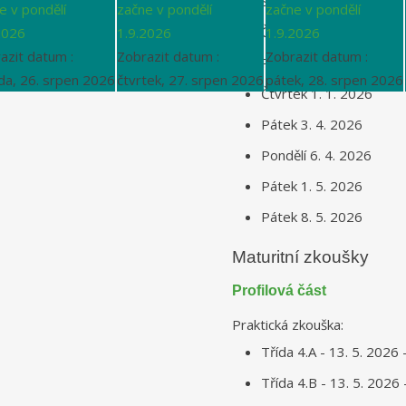
Středa 24. 12. 2025
e v pondělí
začne v pondělí
začne v pondělí
Čtvrtek 25. 12. 2025
2026
1.9.2026
1.9.2026
azit datum :
Zobrazit datum :
Zobrazit datum :
Pátek 26.12. 2025
da, 26. srpen 2026
čtvrtek, 27. srpen 2026
pátek, 28. srpen 2026
Čtvrtek 1. 1. 2026
Pátek 3. 4. 2026
Pondělí 6. 4. 2026
Pátek 1. 5. 2026
Pátek 8. 5. 2026
Maturitní zkoušky
Profilová část
Praktická zkouška:
Třída 4.A - 13. 5. 2026 
Třída 4.B - 13. 5. 2026 