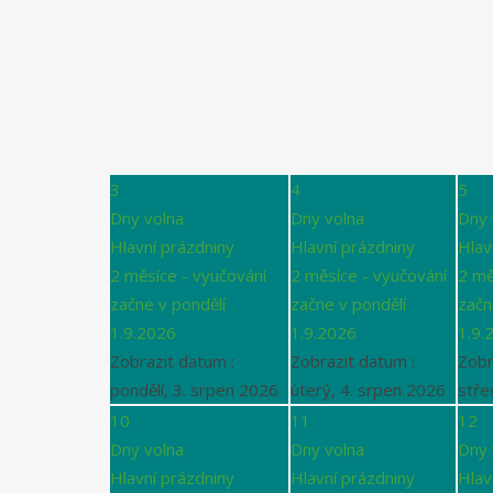
3
4
5
Dny volna
Dny volna
Dny 
Hlavní prázdniny
Hlavní prázdniny
Hlav
2 měsíce - vyučování
2 měsíce - vyučování
2 mě
začne v pondělí
začne v pondělí
začn
1.9.2026
1.9.2026
1.9.
Zobrazit datum :
Zobrazit datum :
Zobr
pondělí, 3. srpen 2026
úterý, 4. srpen 2026
stře
10
11
12
Dny volna
Dny volna
Dny 
Hlavní prázdniny
Hlavní prázdniny
Hlav