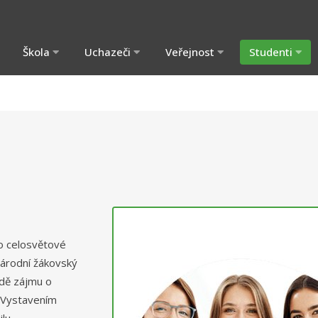
Škola
Uchazeči
Veřejnost
Studenti
do celosvětové
národní
žákovský
adě zájmu o
. Vystavením
lu.