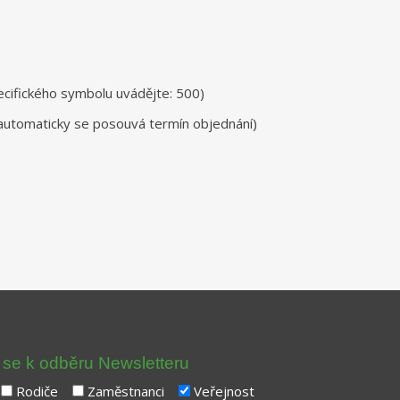
ecifického symbolu uvádějte: 500
)
, automaticky se posouvá termín objednání)
t se k odběru Newsletteru
Rodiče
Zaměstnanci
Veřejnost