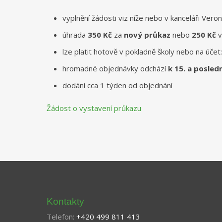
vyplnění žádosti viz níže nebo v kanceláři Ver
úhrada
350 Kč
za
nový průkaz
nebo
250 Kč
v
lze platit hotově v pokladně školy nebo na úč
hromadné objednávky odchází
k 15. a posled
dodání cca 1 týden od objednání
Žádost o vystavení průkazu
Kontakty
Telefon:
+420 499 811 413