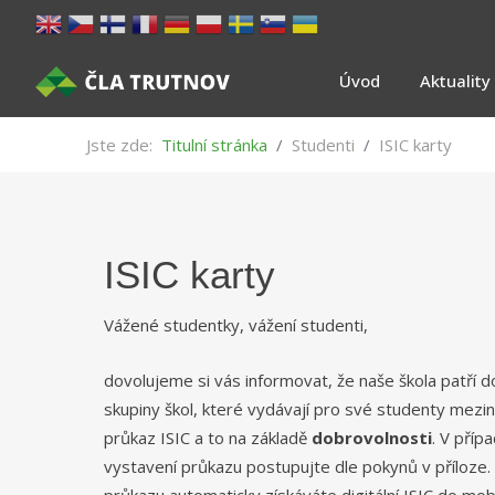
Úvod
Aktuality
Jste zde:
Titulní stránka
Studenti
ISIC karty
ISIC karty
Vážené studentky, vážení studenti,
dovolujeme si vás informovat, že naše škola patří 
skupiny škol, které vydávají pro své studenty mezi
průkaz
ISIC a to na základě
dobrovolnosti
. V příp
vystavení průkazu postupujte dle pokynů v příloze
průkazu automaticky získáváte digitální ISIC do mobi