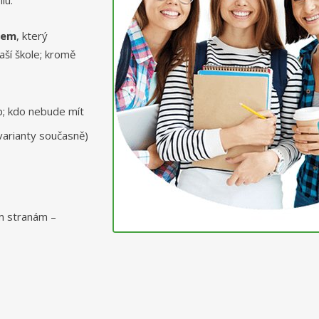
dem
, který
aší škole; kromě
ip; kdo nebude mít
 varianty současně)
m stranám –