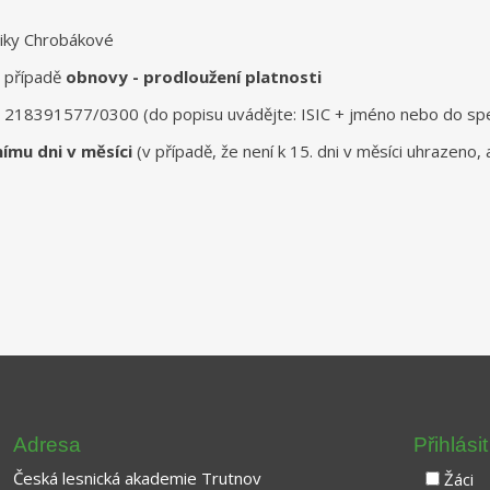
oniky Chrobákové
 případě
obnovy - prodloužení platnosti
et: 218391577/0300 (do popisu uvádějte: ISIC + jméno nebo
do sp
nímu dni v měsíci
(v případě, že není k 15. dni v měsíci uhrazeno
Adresa
Přihlási
Česká lesnická akademie Trutnov
Žáci