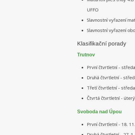
UFFO
Slavnostní vyřazení mat
Slavnostní vyřazení ob
Klasifikační porady
Trutnov
První čtvrtletní - stře
Druhá čtvrtletní - stře
Třetí čtvrtletní - stře
Čtvrtá čtvrtletní - úte
Svoboda nad Úpou
První čtvrtletní - 18. 
Druhá čtvrtletní - 27. 