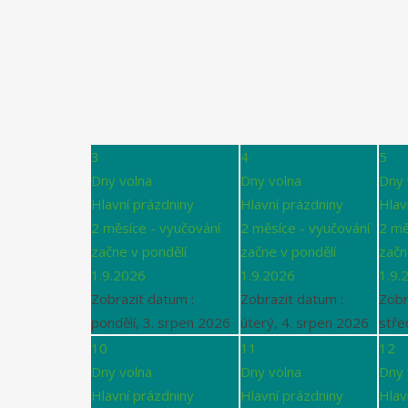
3
4
5
Dny volna
Dny volna
Dny 
Hlavní prázdniny
Hlavní prázdniny
Hlav
2 měsíce - vyučování
2 měsíce - vyučování
2 mě
začne v pondělí
začne v pondělí
začn
1.9.2026
1.9.2026
1.9.
Zobrazit datum :
Zobrazit datum :
Zobr
pondělí, 3. srpen 2026
úterý, 4. srpen 2026
stře
10
11
12
Dny volna
Dny volna
Dny 
Hlavní prázdniny
Hlavní prázdniny
Hlav