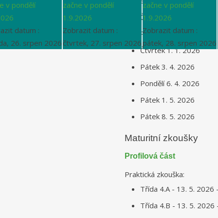
Středa 24. 12. 2025
e v pondělí
začne v pondělí
začne v pondělí
Čtvrtek 25. 12. 2025
2026
1.9.2026
1.9.2026
azit datum :
Zobrazit datum :
Zobrazit datum :
Pátek 26.12. 2025
da, 26. srpen 2026
čtvrtek, 27. srpen 2026
pátek, 28. srpen 2026
Čtvrtek 1. 1. 2026
Pátek 3. 4. 2026
Pondělí 6. 4. 2026
Pátek 1. 5. 2026
Pátek 8. 5. 2026
Maturitní zkoušky
Profilová část
Praktická zkouška:
Třída 4.A - 13. 5. 2026 
Třída 4.B - 13. 5. 2026 