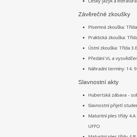
Český jazyk a literatura
Závěrečné zkoušky
Písemná zkouška: Třída 
Praktická zkouška: Třída
Ústní zkouška: Třída 3.E
Předání VL a vysvědčení
Náhradní termíny: 14. 9
Slavnostní akty
Hubertská zábava - so
Slavnostní přijetí stude
Maturitní ples třídy 4.
UFFO
Maturitní ples třídy 4.