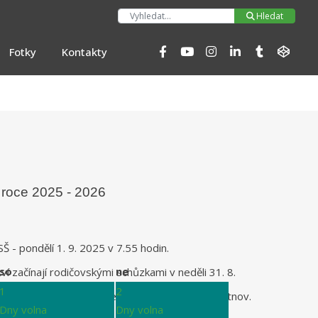
Hleda
Hledat
Fotky
Kontakty
 roce 2025 - 2026
Š - pondělí 1. 9. 2025 v 7.55 hodin.
so
ne
ví začínají rodičovskými schůzkami v neděli 31. 8.
1
2
Přírodovědné lyceum ve 14:00 hodin v aule Trutnov.
Dny volna
Dny volna