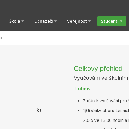
Škola
Uchazeči
Veřejnost
Studenti
u
Celkový přehled
Vyučování ve školním
Trutnov
Začátek vyučování pro S
čt
pá
1. ročníky oboru Lesnict
2025 ve 13:00 hodin a 