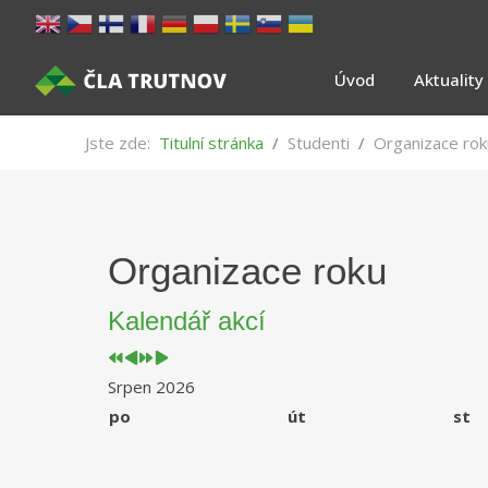
Úvod
Aktuality
Jste zde:
Titulní stránka
Studenti
Organizace rok
Předchozí
Předchozí
Následující
Následující
Organizace roku
rok
měsíc
rok
měsíc
Kalendář akcí
Srpen 2026
po
út
st