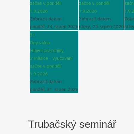
začne v pondělí
začne v pondělí
začn
1.9.2026
1.9.2026
1.9.
Zobrazit datum :
Zobrazit datum :
Zobr
pondělí, 24. srpen 2026
úterý, 25. srpen 2026
stře
31
Dny volna
Hlavní prázdniny
2 měsíce - vyučování
začne v pondělí
1.9.2026
Zobrazit datum :
pondělí, 31. srpen 2026
Trubačský seminář