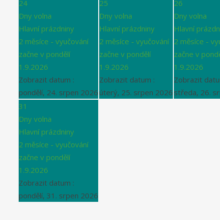
24
25
26
Dny volna
Dny volna
Dny volna
Hlavní prázdniny
Hlavní prázdniny
Hlavní prázdn
2 měsíce - vyučování
2 měsíce - vyučování
2 měsíce - vy
začne v pondělí
začne v pondělí
začne v pondě
1.9.2026
1.9.2026
1.9.2026
Zobrazit datum :
Zobrazit datum :
Zobrazit datu
pondělí, 24. srpen 2026
úterý, 25. srpen 2026
středa, 26. s
31
Dny volna
Hlavní prázdniny
2 měsíce - vyučování
začne v pondělí
1.9.2026
Zobrazit datum :
pondělí, 31. srpen 2026