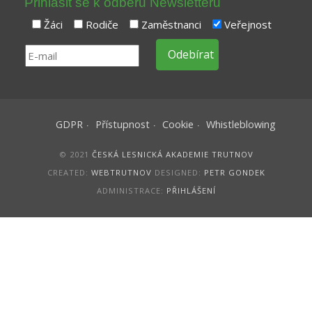
Přihlásit se k odběru Newsletteru
Žáci
Rodiče
Zaměstnanci
Veřejnost
GDPR
Přístupnost
Cookie
Whistleblowing
© 2021
ČESKÁ LESNICKÁ AKADEMIE TRUTNOV
CREATED:
WEBTRUTNOV
DESIGNED:
PETR GONDEK
ADMINISTRACE:
PŘIHLÁŠENÍ