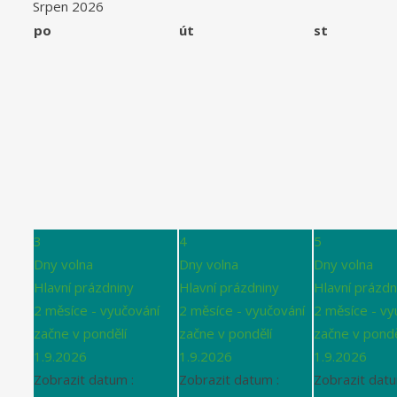
Srpen 2026
po
út
st
3
4
5
Dny volna
Dny volna
Dny volna
Hlavní prázdniny
Hlavní prázdniny
Hlavní prázdn
2 měsíce - vyučování
2 měsíce - vyučování
2 měsíce - vy
začne v pondělí
začne v pondělí
začne v pondě
1.9.2026
1.9.2026
1.9.2026
Zobrazit datum :
Zobrazit datum :
Zobrazit datu