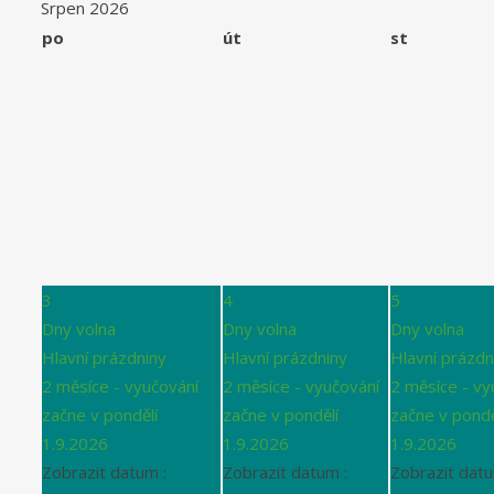
Srpen 2026
po
út
st
3
4
5
Dny volna
Dny volna
Dny volna
Hlavní prázdniny
Hlavní prázdniny
Hlavní prázdn
2 měsíce - vyučování
2 měsíce - vyučování
2 měsíce - vy
začne v pondělí
začne v pondělí
začne v pondě
1.9.2026
1.9.2026
1.9.2026
Zobrazit datum :
Zobrazit datum :
Zobrazit datu