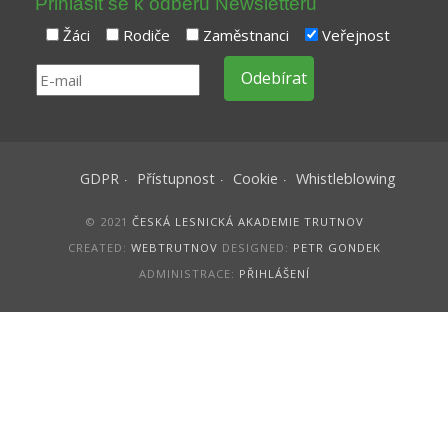
Přihlásit se k odběru Newsletteru
Žáci
Rodiče
Zaměstnanci
Veřejnost
GDPR
Přístupnost
Cookie
Whistleblowing
© 2021
ČESKÁ LESNICKÁ AKADEMIE TRUTNOV
CREATED:
WEBTRUTNOV
DESIGNED:
PETR GONDEK
ADMINISTRACE:
PŘIHLÁŠENÍ