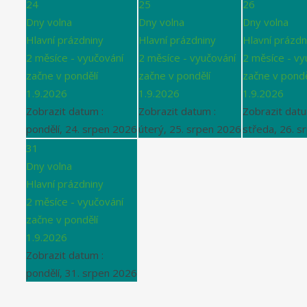
24
25
26
Dny volna
Dny volna
Dny volna
Hlavní prázdniny
Hlavní prázdniny
Hlavní prázdn
2 měsíce - vyučování
2 měsíce - vyučování
2 měsíce - vy
začne v pondělí
začne v pondělí
začne v pondě
1.9.2026
1.9.2026
1.9.2026
Zobrazit datum :
Zobrazit datum :
Zobrazit datu
pondělí, 24. srpen 2026
úterý, 25. srpen 2026
středa, 26. s
31
Dny volna
Hlavní prázdniny
2 měsíce - vyučování
začne v pondělí
1.9.2026
Zobrazit datum :
pondělí, 31. srpen 2026