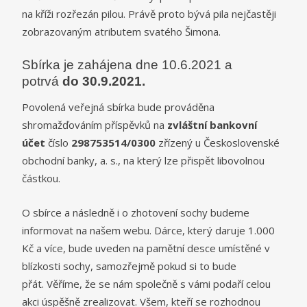
na kříži rozřezán pilou. Právě proto bývá pila nejčastěji
zobrazovaným atributem svatého Šimona.
Sbírka je zahájena dne 10.6.2021 a
potrvá
do 30.9.2021.
Povolená veřejná sbírka bude prováděna
shromažďováním příspěvků na
zvláštní
bankovní
účet
číslo
298753514/0300
zřízený u Československé
obchodní banky, a. s., na který lze přispět libovolnou
částkou.
O sbírce a následně i o zhotovení sochy budeme
informovat na našem webu.
Dárce, který daruje 1.000
Kč a více, bude uveden na pamětní desce umístěné v
blízkosti sochy, samozřejmě pokud si to bude
přát. Věříme, že se nám společně s vámi podaří celou
akci úspěšně zrealizovat. Všem, kteří se rozhodnou