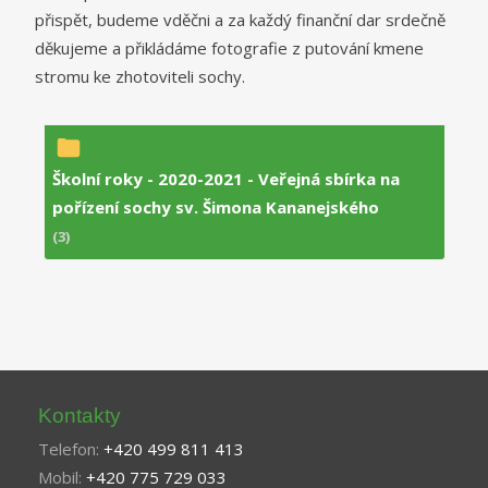
přispět, budeme vděčni a za každý finanční dar srdečně
děkujeme a p
řikládáme fotografie z putování kmene
stromu ke zhotoviteli sochy.
Školní roky - 2020-2021 - Veřejná sbírka na
pořízení sochy sv. Šimona Kananejského
(3)
Kontakty
Telefon:
+420 499 811 413
Mobil:
+420 775 729 033