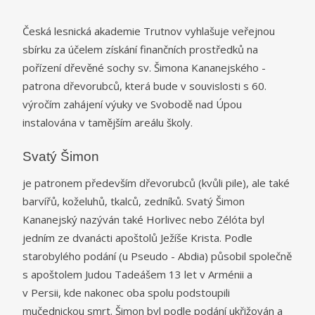
Česká lesnická akademie Trutnov vyhlašuje veřejnou
sbírku za účelem získání finančních prostředků na
pořízení dřevěné sochy sv. Šimona Kananejského -
patrona dřevorubců, která bude v souvislosti s 60.
výročím zahájení výuky ve Svobodě nad Úpou
instalována v tamějším areálu školy.
Svatý Šimon
je patronem především dřevorubců (kvůli pile), ale také
barvířů, koželuhů, tkalců, zedníků. Svatý Šimon
Kananejský nazýván také Horlivec nebo Zélóta byl
jedním ze dvanácti apoštolů Ježíše Krista.
Podle
starobylého podání (u Pseudo - Abdia) působil společně
s apoštolem
Judou Tadeášem
13 let v Arménii
a
v
Persii
, kde nakonec oba spolu podstoupili
mučednickou smrt. Šimon byl podle podání ukřižován
a