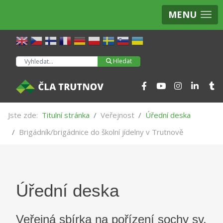
MENU
Hledat
Hledat
Jste zde:
Titulní stránka
Veřejnost
Úřední deska
Brigádník/brigádnice do školní jídelny v Trutnově
Úřední deska
Veřejná sbírka na pořízení sochy sv.