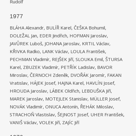
Rudolf
1977
BLÁHA Alexandr, BULÍŘ Karel, ČEŠKA Bohumil,
DOLEŽAL Jan, EDER Jindřich, HOFMAN Jaroslav,
JAVŮREK Luboš, JOHANA Jaroslav, KRTIL Václav,
KŘIVKA Radko, LANK Václav, LOULA František,
PECHMAN Vladimír, REJŠEK Jiří, SLOUKA Emil, ŠTURSA
Karel, ZBUZEK Vladimír, PETŘÍK Ladislav, BAVOR
Miroslav, ČERNOCH Zdeněk, DVOŘÁK Jaromír, FAKAN
Vratislav, HÁJEK Josef, HAJNA Karel, HAVLÍN Josef,
HROUDA Jaroslav, LÁBEK Oldřich, LEBDUŠKA Jiří,
MAREK Jaroslav, MOTEJLEK Stanislav, MÜLLER Josef,
NOVÁK Vladimír, ONUCA Antonín, ŘEHÁK Miloslav,
STRACHOŇ Vlastislav, ŠEJNOST Josef, UHER František,
VANIŠ Václav, VOLEK Jiří, ZAJÍC Jiří