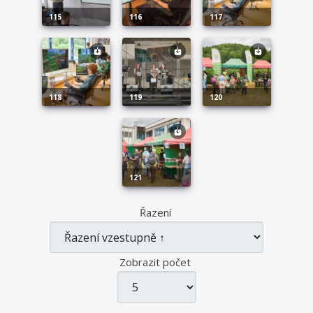
115
116
117
118
119
120
121
Řazení
Zobrazit počet