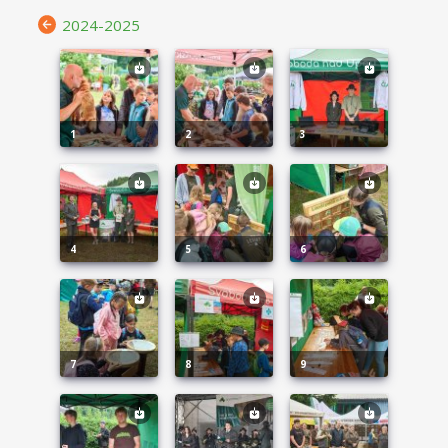
2024-2025
1
2
3
4
5
6
7
8
9