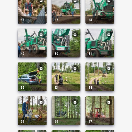
46
47
48
49
50
51
52
53
54
55
56
57