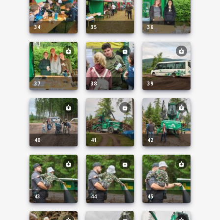
34
35
36
37
38
39
40
41
42
43
44
45