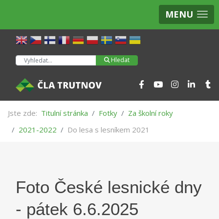
MENU
Hledat
Hledat
Jste zde:
Titulní stránka
Fotky
Za školní roky
2021-2022
Do lesa s lesníkem 2021
Foto České lesnické dny
- pátek 6.6.2025