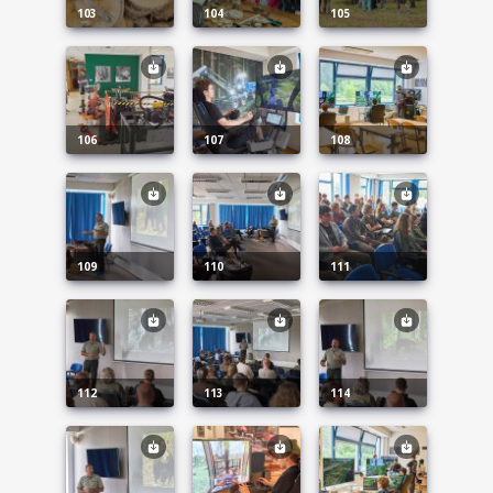
103
104
105
106
107
108
109
110
111
112
113
114