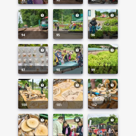
94
95
96
97
98
99
100
101
102