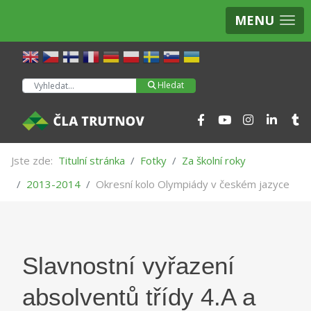
MENU
Hledat
Hledat
Jste zde:
Titulní stránka
Fotky
Za školní roky
2013-2014
Okresní kolo Olympiády v českém jazyce
Slavnostní vyřazení
absolventů třídy 4.A a