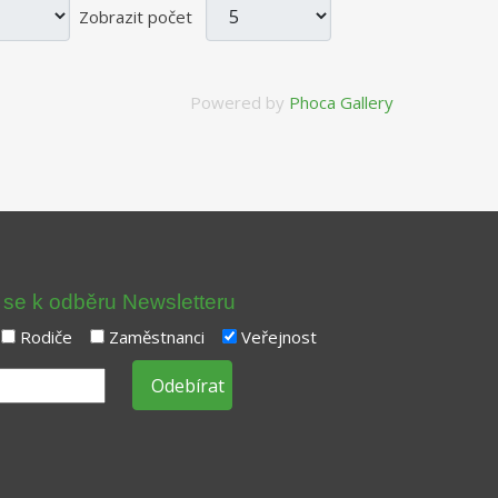
Zobrazit počet
Powered by
Phoca Gallery
t se k odběru Newsletteru
Rodiče
Zaměstnanci
Veřejnost