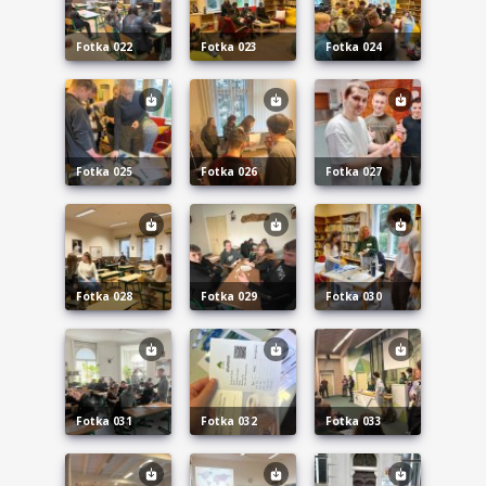
fotka 022
fotka 023
fotka 024
fotka 025
fotka 026
fotka 027
fotka 028
fotka 029
fotka 030
fotka 031
fotka 032
fotka 033