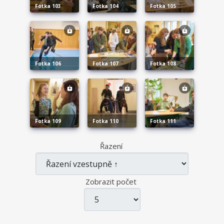
fotka 103
fotka 104
fotka 105
fotka 106
fotka 107
fotka 108
fotka 109
fotka 110
fotka 111
Řazení
Zobrazit počet