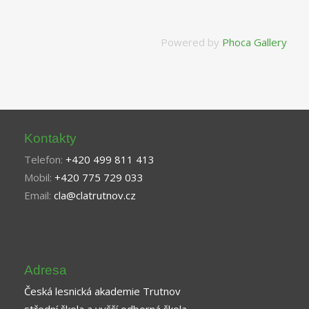
Powered by
Phoca Gallery
Kontakty
Telefon:
+420 499 811 413
Mobil:
+420 775 729 033
Email:
cla@clatrutnov.cz
Adresa
Česká lesnická akademie Trutnov
střední škola a vyšší odborná škola