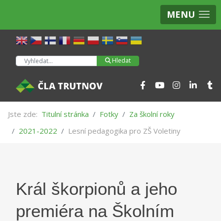
MENU
Hledat
Hledat
Jste zde:
Titulní stránka
Fotky
Za školní roky
2021-2022
Lesní pedagogika pro ZŠ Voletiny
Král škorpionů a jeho
premiéra na Školním