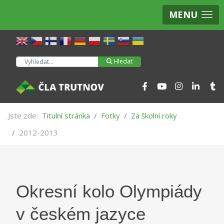
MENU
Hledat
Hledat
Jste zde:
Titulní stránka
Fotky
Za školní roky
2012-2013
Okresní kolo Olympiády
v českém jazyce