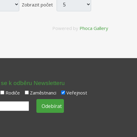
Zobrazit počet
Powered by
Phoca Gallery
t se k odběru Newsletteru
Rodiče
Zaměstnanci
Veřejnost