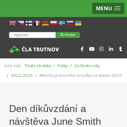
MENU
Hledat
Hledat
Jste zde:
Titulní stránka
Fotky
Za školní roky
2022-2023
Aktivity pracovního kroužku za duben 2023
Den díkůvzdání a
návštěva June Smith