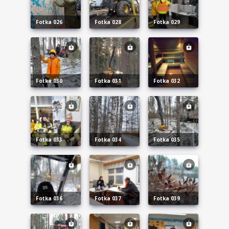
fotka 026
fotka 028
fotka 029
fotka 030
fotka 031
fotka 032
fotka 033
fotka 034
fotka 035
fotka 036
fotka 037
fotka 039