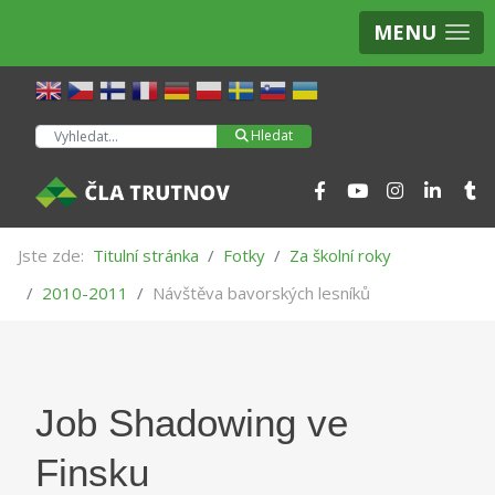
MENU
Hledat
Hledat
Jste zde:
Titulní stránka
Fotky
Za školní roky
2010-2011
Návštěva bavorských lesníků
Job Shadowing ve
Finsku