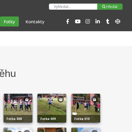
Hleda
Hledat
Fotky
Kontakty
běhu
fotka 008
fotka 009
fotka 010