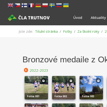
Úvod
Aktuality
Jste zde:
Titulní stránka
Fotky
Za školní roky
2
Bronzové medaile z Ok
2022-2023
fotka 001
fotka 002
fotka 003