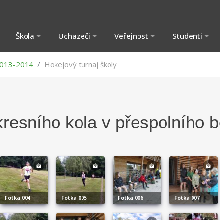
Škola
Uchazeči
Veřejnost
Studenti
013-2014
Hokejový turnaj školy
resního kola v přespolního 
fotka 004
fotka 005
fotka 006
fotka 007