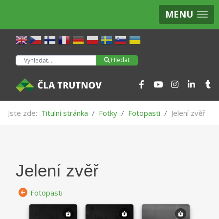
MENU
Hledat
Hledat
Jste zde:
Titulní stránka
Fotky
Fotopasti
Jelení zvěř
Jelení zvěř
Fotopasti