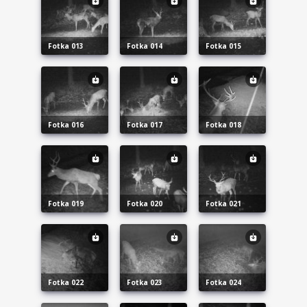
Fotka 013
Fotka 014
Fotka 015
Fotka 016
Fotka 017
Fotka 018
Fotka 019
Fotka 020
Fotka 021
Fotka 022
Fotka 023
Fotka 024