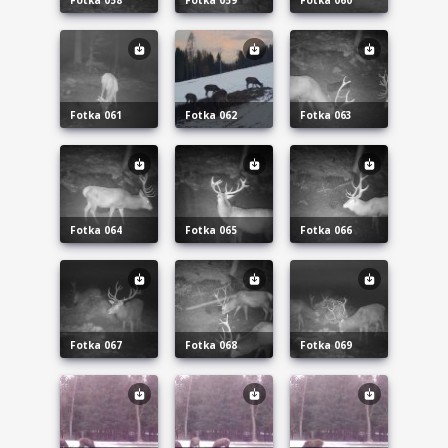
Fotka 061
Fotka 062
Fotka 063
Fotka 064
Fotka 065
Fotka 066
Fotka 067
Fotka 068
Fotka 069