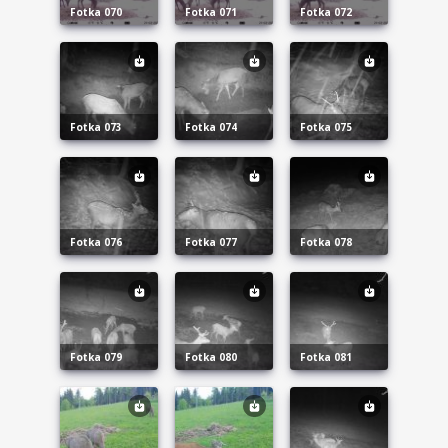
Fotka 070
Fotka 071
Fotka 072
Fotka 073
Fotka 074
Fotka 075
Fotka 076
Fotka 077
Fotka 078
Fotka 079
Fotka 080
Fotka 081