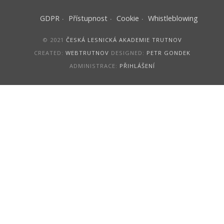
GDPR
Přístupnost
Cookie
Whistleblowing
© 2021
ČESKÁ LESNICKÁ AKADEMIE TRUTNOV
CREATED:
WEBTRUTNOV
DESIGNED:
PETR GONDEK
ADMINISTRACE:
PŘIHLÁŠENÍ