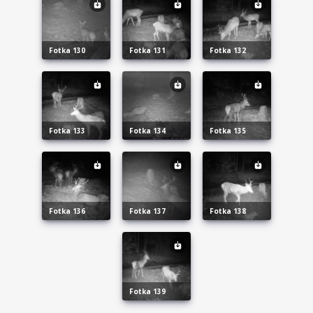
Fotka 130
Fotka 131
Fotka 132
Fotka 133
Fotka 134
Fotka 135
Fotka 136
Fotka 137
Fotka 138
Fotka 139