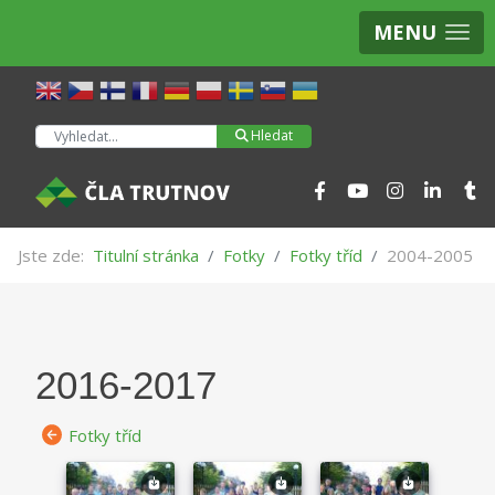
MENU
Hledat
Hledat
Jste zde:
Titulní stránka
Fotky
Fotky tříd
2004-2005
2016-2017
Fotky tříd