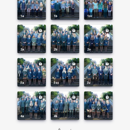
1a
1b
1oc
2a
2b
2o
3a
3oc
3v
4a
4b
4o