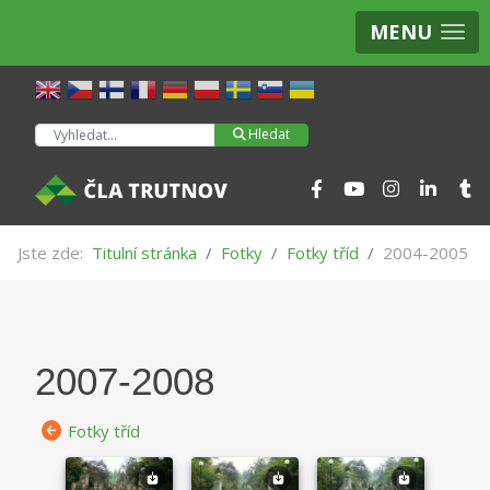
MENU
Hledat
Hledat
Jste zde:
Titulní stránka
Fotky
Fotky tříd
2004-2005
2007-2008
Fotky tříd