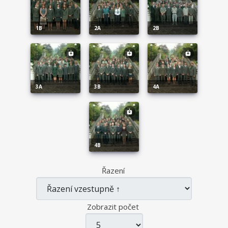
1B
2A
2B
3A
3B
4A
4B
Řazení
Zobrazit počet