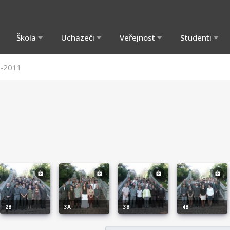
Škola
Uchazeči
Veřejnost
Studenti
-2011
2B
3A
3B
4B