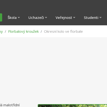
Škola
Uchazeči
Veřejnost
Studenti
ky
Florbalový kroužek
Okresní kolo ve florbale
lá malotřídní