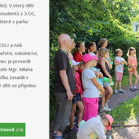
cí). V úterý děti
 studentů z 3.OC,
 které v parku
DLI a naši
řství, sokolnictví,
nec je provedli
ele Mgr. Milana
ičku zasadili v
é děti se přijedou
rutnově
(14)