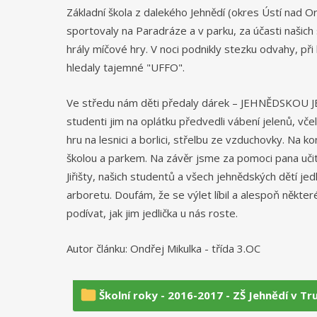
Základní škola z dalekého Jehnědí (okres Ústí nad Orli
sportovaly na Paradráze a v parku, za účasti našich
hrály míčové hry. V noci podnikly stezku odvahy, při
hledaly tajemné "UFFO".
Ve středu nám děti předaly dárek – JEHNĚDSKOU JE
studenti jim na oplátku předvedli vábení jelenů, včela
hru na lesnici a borlici, střelbu ze vzduchovky. Na ko
školou a parkem. Na závěr jsme za pomoci pana učit
Jiřišty, našich studentů a všech jehnědských dětí jedl
arboretu. Doufám, že se výlet líbil a alespoň někter
podívat, jak jim jedlička u nás roste.
Autor článku: Ondřej Mikulka - třída 3.OC
Školní roky - 2016-2017 - ZŠ Jehnědí v T