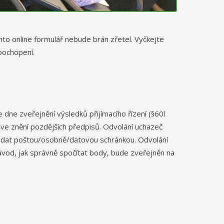
ento online formulář nebude brán zřetel. Vyčkejte
pochopení.
 dne zveřejnění výsledků přijímacího řízení (§60l
 ve znění pozdějších předpisů. Odvolání uchazeč
 podat poštou/osobně/datovou schránkou. Odvolání
vod, jak správně spočítat body, bude zveřejněn na