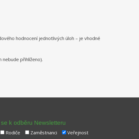
dového hodnocení jednotlivých úloh – je vhodné
 nebude přihlíženo).
t se k odběru Newsletteru
Rodiče
Zaměstnanci
Veřejnost