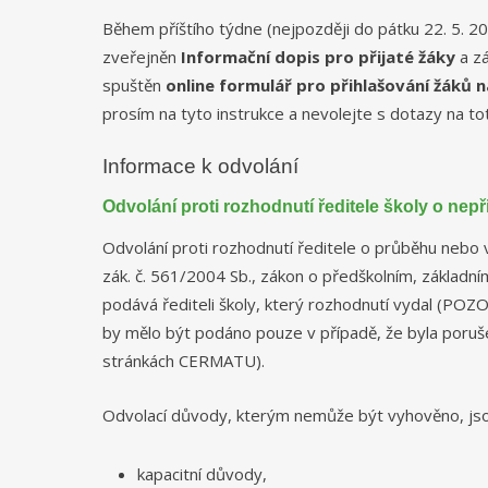
Během příštího týdne (nejpozději do pátku 22. 5. 2
zveřejněn
Informační dopis pro přijaté žáky
a z
spuštěn
online formulář pro přihlašování žáků
prosím na tyto instrukce a nevolejte s dotazy na 
Informace k odvolání
Odvolání proti rozhodnutí ředitele školy o nepř
Odvolání proti rozhodnutí ředitele o průběhu nebo v
zák. č. 561/2004 Sb., zákon o předškolním, základn
podává řediteli školy, který rozhodnutí vydal (PO
by mělo být podáno pouze v případě, že byla poruš
stránkách CERMATU).
Odvolací důvody, kterým nemůže být vyhověno, jso
kapacitní důvody,