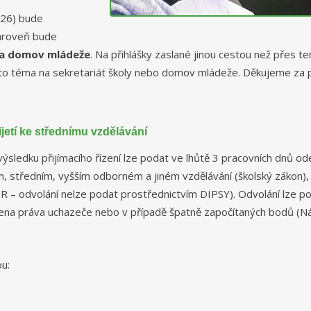
026) bude
ároveň bude
 na domov mládeže
. Na přihlášky zaslané jinou cestou než přes t
toto téma na sekretariát školy nebo domov mládeže. Děkujeme za 
ijetí ke střednímu vzdělávání
ýsledku přijímacího řízení lze podat ve lhůtě 3 pracovních dnů ode
ím, středním, vyšším odborném a jiném vzdělávání (školský zákon),
ZOR – odvolání nelze podat prostřednictvím DIPSY). Odvolání lze
ena práva uchazeče nebo v případě špatně započítaných bodů (Ná
u: