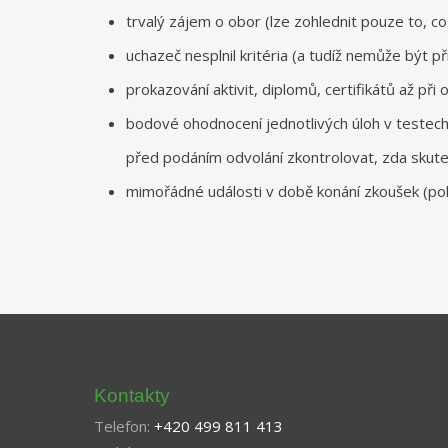
trvalý zájem o obor (lze zohlednit pouze to, co b
uchazeč nesplnil kritéria (a tudíž nemůže být p
prokazování aktivit, diplomů, certifikátů až při 
bodové ohodnocení jednotlivých úloh v testec
před podáním odvolání zkontrolovat, zda skute
mimořádné události v době konání zkoušek (poku
Kontakty
Telefon:
+420 499 811 413