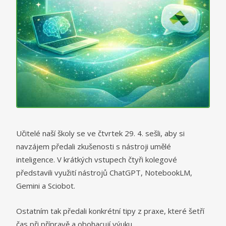
Učitelé naší školy se ve čtvrtek 29. 4. sešli, aby si
navzájem předali zkušenosti s nástroji umělé
inteligence. V krátkých vstupech čtyři kolegové
představili využití nástrojů ChatGPT, NotebookLM,
Gemini a Sciobot.
Ostatním tak předali konkrétní tipy z praxe, které šetří
čas při přípravě a obohacují výuku.