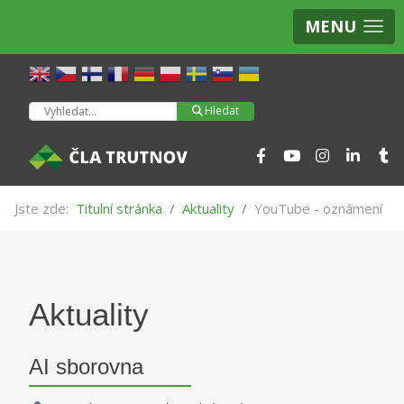
MENU
Hledat
Hledat
Jste zde:
Titulní stránka
Aktuality
YouTube - oznámení
Aktuality
AI sborovna