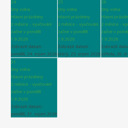
24
25
26
Dny volna
Dny volna
Dny volna
Hlavní prázdniny
Hlavní prázdniny
Hlavní prázdn
2 měsíce - vyučování
2 měsíce - vyučování
2 měsíce - vy
začne v pondělí
začne v pondělí
začne v pondě
1.9.2026
1.9.2026
1.9.2026
Zobrazit datum :
Zobrazit datum :
Zobrazit datu
pondělí, 24. srpen 2026
úterý, 25. srpen 2026
středa, 26. s
31
Dny volna
Hlavní prázdniny
2 měsíce - vyučování
začne v pondělí
1.9.2026
Zobrazit datum :
pondělí, 31. srpen 2026