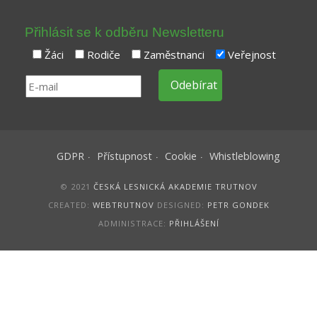
Přihlásit se k odběru Newsletteru
Žáci
Rodiče
Zaměstnanci
Veřejnost
GDPR
Přístupnost
Cookie
Whistleblowing
© 2021
ČESKÁ LESNICKÁ AKADEMIE TRUTNOV
CREATED:
WEBTRUTNOV
DESIGNED:
PETR GONDEK
ADMINISTRACE:
PŘIHLÁŠENÍ