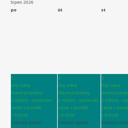
Srpen 2026
po
út
st
3
4
5
Dny volna
Dny volna
Dny volna
Hlavní prázdniny
Hlavní prázdniny
Hlavní prázdn
2 měsíce - vyučování
2 měsíce - vyučování
2 měsíce - vy
začne v pondělí
začne v pondělí
začne v pondě
1.9.2026
1.9.2026
1.9.2026
Zobrazit datum :
Zobrazit datum :
Zobrazit datu